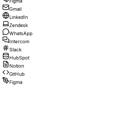
Figma
Gmail
LinkedIn
Zendesk
WhatsApp
Intercom
Slack
HubSpot
Notion
GitHub
Figma