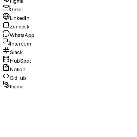
Figma
Gmail
LinkedIn
Zendesk
WhatsApp
Intercom
Slack
HubSpot
Notion
GitHub
Figma