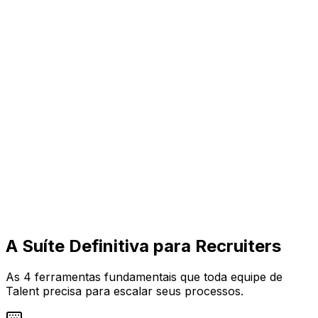
Hola
{nombre_candidato}
, estuve revisando tu perfil y tu
experiencia en
{tecnologia}
...
Test Técnico (HackerRank)
Enlace URL
Boolean Search Node.js
Nota Privada
NexoPad agrupa textos, links y notas.
A Suíte Definitiva para Recruiters
As 4 ferramentas fundamentais que toda equipe de
Talent precisa para escalar seus processos.