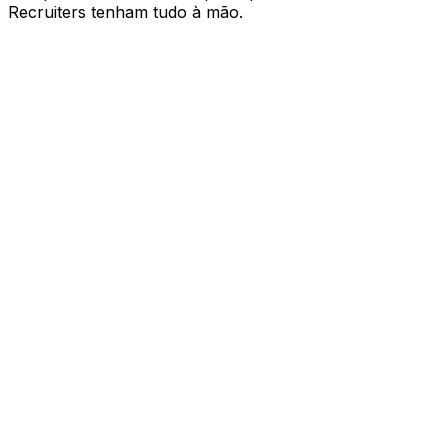
Recruiters tenham tudo à mão.
NexoPad Teams
Recursos Talent
Templates Outreach
18
Info. Vagas (Notas)
12
Links de Entrevistas
5
Sincronizado (12 Recruiters)
Outreach Frontend Dev
/outreach_dev