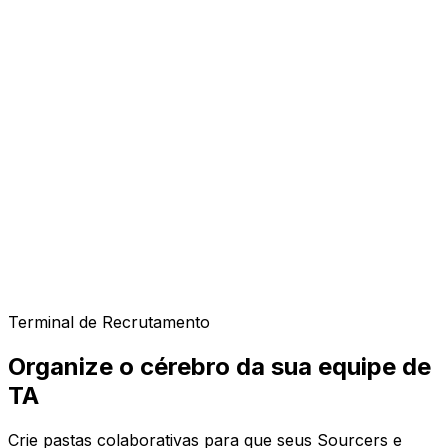
InMails Dinâmicos (ex. /tech_lead)
Notas para Faixas Salariais e Busca Booleana
Terminal de Recrutamento
Links para Calendly, Testes e ATS
Organize o cérebro da sua equipe de
TA
Crie pastas colaborativas para que seus Sourcers e