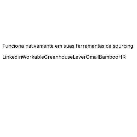
Funciona nativamente em suas ferramentas de sourcing
LinkedIn
Workable
Greenhouse
Lever
Gmail
BambooHR