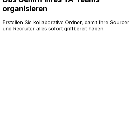
organisieren
Erstellen Sie kollaborative Ordner, damit Ihre Sourcer
und Recruiter alles sofort griffbereit haben.
NexoPad Teams
Talent-Ressourcen
Outreach Templates
18
Vakanz-Infos (Notizen)
12
Interview-Links
5
Synchronisiert (12 Recruiter)