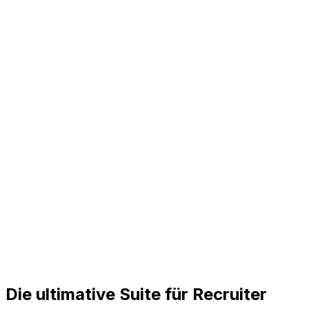
Outreach Frontend Dev
/outreach_dev
Hola
{nombre_candidato}
, estuve revisando tu perfil y tu
experiencia en
{tecnologia}
...
Test Técnico (HackerRank)
Enlace URL
Boolean Search Node.js
Nota Privada
NexoPad agrupa textos, links y notas.
Die ultimative Suite für Recruiter