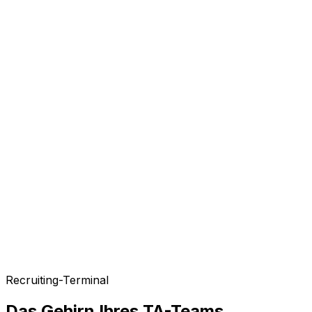
Dynamische InMails (z. B. /tech_lead)
Notizen für Gehaltsbänder und Boolean Search
Recruiting-Terminal
Links zu Calendly, Tests und ATS
Das Gehirn Ihres TA-Teams