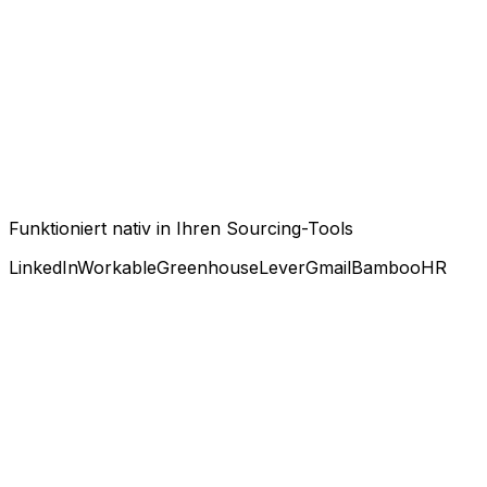
Funktioniert nativ in Ihren Sourcing-Tools
LinkedIn
Workable
Greenhouse
Lever
Gmail
BambooHR